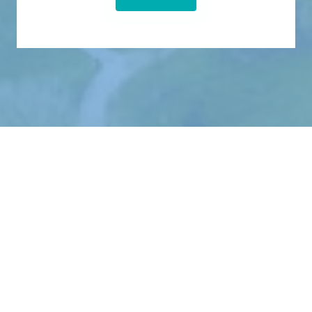
© 2024 Donau-Ries Kliniken und 
Seniorenheime gKU
Datenschutz
Impressum