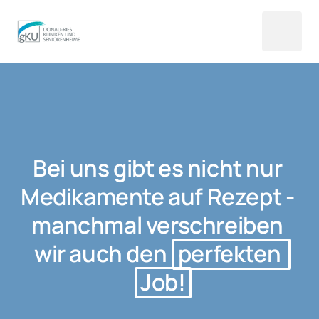
Bei uns gibt es nicht nur 
Medikamente auf Rezept - 
manchmal verschreiben 
wir auch den 
perfekten 
Job!